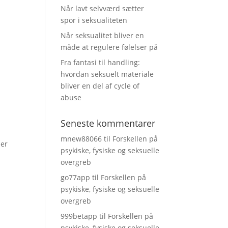
Når lavt selvværd sætter
spor i seksualiteten
Når seksualitet bliver en
måde at regulere følelser på
Fra fantasi til handling:
hvordan seksuelt materiale
bliver en del af cycle of
abuse
Seneste kommentarer
mnew88066
til
Forskellen på
ier
psykiske, fysiske og seksuelle
overgreb
go77app
til
Forskellen på
psykiske, fysiske og seksuelle
overgreb
999betapp
til
Forskellen på
psykiske, fysiske og seksuelle