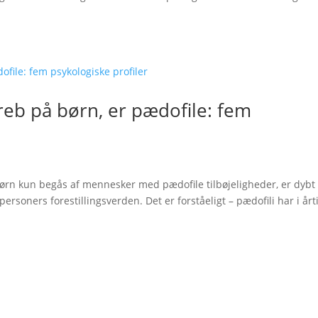
greb på børn, er pædofile: fem
børn kun begås af mennesker med pædofile tilbøjeligheder, er dybt
rsoners forestillingsverden. Det er forståeligt – pædofili har i årt