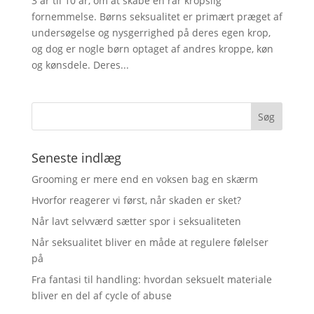
3 år til 10 år, om at skabe en rar kropslig
fornemmelse. Børns seksualitet er primært præget af
undersøgelse og nysgerrighed på deres egen krop,
og dog er nogle børn optaget af andres kroppe, køn
og kønsdele. Deres...
Seneste indlæg
Grooming er mere end en voksen bag en skærm
Hvorfor reagerer vi først, når skaden er sket?
Når lavt selvværd sætter spor i seksualiteten
Når seksualitet bliver en måde at regulere følelser
på
Fra fantasi til handling: hvordan seksuelt materiale
bliver en del af cycle of abuse