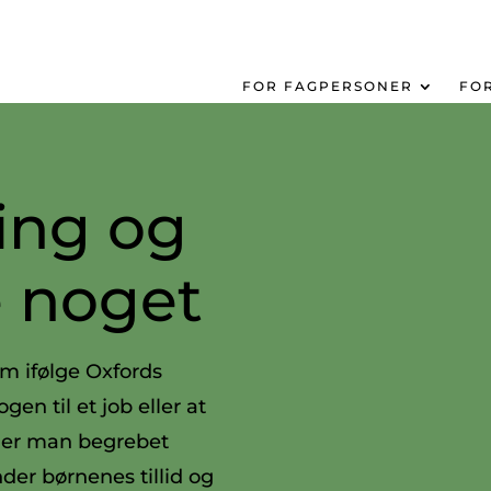
FOR FAGPERSONER
FO
ng og
e noget
om ifølge Oxfords
gen til et job eller at
uger man begrebet
der børnenes tillid og