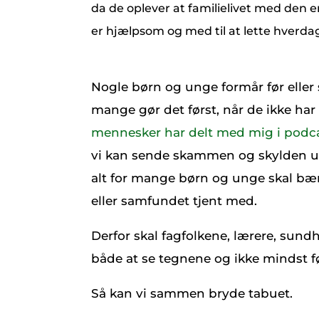
da de oplever at familielivet med den e
er hjælpsom og med til at lette hverda
Nogle børn og unge formår før eller s
mange gør det først, når de ikke har
mennesker har delt med mig i pod
vi kan sende skammen og skylden ud a
alt for mange børn og unge skal bære
eller samfundet tjent med.
Derfor skal fagfolkene, lærere, sund
både at se tegnene og ikke mindst f
Så kan vi sammen bryde tabuet.