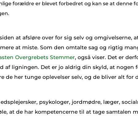
nlige forældre er blevet forbedret og kan se at denne f
gen.
iden at afsløre over for sig selv og omgivelserne, a
 mere at miste. Som den omtalte sag og rigtig mang
casten Overgrebets Stemmer
, også viser. Det er derf
f ligningen. Det er jo aldrig din skyld, at nogen f
 de her tunge oplevelser selv, og de bliver alt for 
hedsplejersker, psykologer, jordmødre, læger, social
øle, at de har kompetencerne til at tage samtalen 