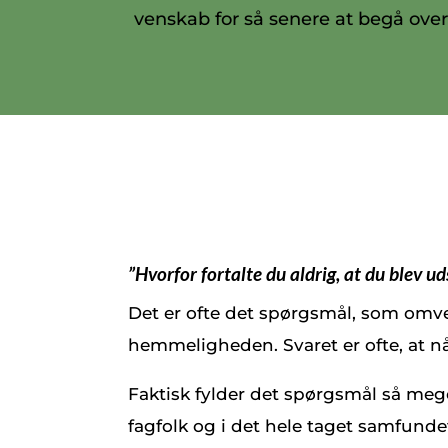
venskab for så senere at begå ov
”Hvorfor fortalte du aldrig, at du blev u
Det er ofte det spørgsmål, som omve
hemmeligheden. Svaret er ofte, at nå
Faktisk fylder det spørgsmål så mege
fagfolk og i det hele taget samfundet