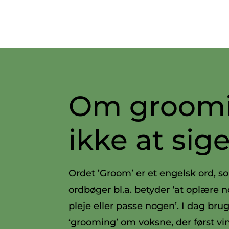
Om groomi
ikke at sig
Ordet ’Groom’ er et engelsk ord, s
ordbøger bl.a. betyder ‘at oplære no
pleje eller passe nogen’. I dag br
‘grooming’ om voksne, der først vin