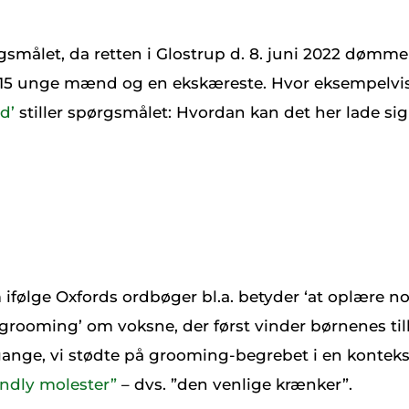
målet, da retten i Glostrup d. 8. juni 2022 dømmer
 15 unge mænd og en ekskæreste. Hvor eksempelvi
d’
stiller spørgsmålet: Hvordan kan det her lade sig
ifølge Oxfords ordbøger bl.a. betyder ‘at oplære nogen
grooming’ om voksne, der først vinder børnenes till
ange, vi stødte på grooming-begrebet i en kontekst
endly molester”
– dvs. ”den venlige krænker”.