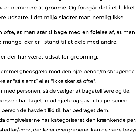
selv er nemmere at groome. Og foregår det i et lukket
re udsatte. I det miljø sladrer man nemlig ikke.
te, at man står tilbage med en følelse af, at man er 
e mange, der er i stand til at dele med andre.
er der har været udsat for grooming:
r taknemmelighedsgæld mod den hjælpende/misbrugende 
ke er ”så slemt” eller ”ikke sker så ofte”.
 med personen, så de vælger at bagatellisere og tie.
rocessen har taget imod hjælp og gaver fra personen.
 person de havde tillid til, har bedraget dem.
, da omgivelserne har kategoriseret den krænkende pers
n stedfar/-mor, der laver overgrebene, kan de være be