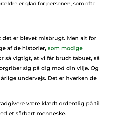
orældre er glad for personen, som ofte
t det er blevet misbrugt. Men alt for
e af de historier,
som modige
or så vigtigt, at vi får brudt tabuet, så
orgriber sig på dig mod din vilje. Og
dårlige undervejs. Det er hverken de
rådgivere være klædt ordentlig på til
med et sårbart menneske.