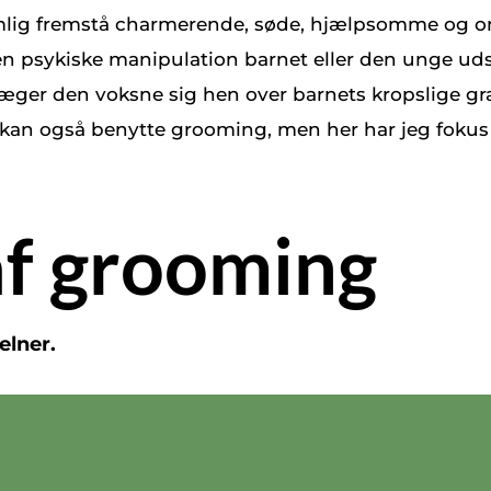
lig fremstå charmerende, søde, hjælpsomme og om
psykiske manipulation barnet eller den unge udsætt
er den voksne sig hen over barnets kropslige græ
 kan også benytte grooming, men her har jeg fokus
 af grooming
elner.